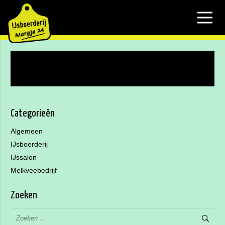
Geen resultaten gevonden.
Categorieën
Algemeen
IJsboerderij
IJssalon
Melkveebedrijf
Zoeken
Zoeken
naar: